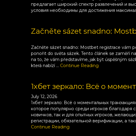
предлагает широкий спектр развлечений и высо
условия необходимы для достижения максималь
Začněte sázet snadno: Mostb
Začněte sázet snadno: Mostbet registrace vám po
ponořit do světa sázek. Tento článek se zaměří n
na to, že vám představíme, jak být úspěšným sáz
která nabízí ...
Continue Reading
1хбет зеркало: Всё о момен
July 12, 2026
1хбет зеркало: Всё о моментальных транзакциях
которое популярно среди игроков благодаря 
новичков, так и для опытных игроков, желающи
регистрации, обязательной верификации, а так
Continue Reading