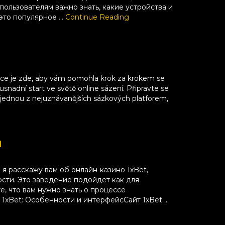
ользователям важно знать, какие устройства и
то популярное ...
Continue Reading
race je zde, aby vám pomohla krok za krokem se
nadní start ve světě online sázení. Připravte se
 jednou z nejuznávanějších sázkových platforem,
и
 я расскажу вам об онлайн-казино 1xBet,
сти. Это заведение подойдет как для
е, что вам нужно знать о процессе
1xBet: Особенности и интерфейсСайт 1xBet ...