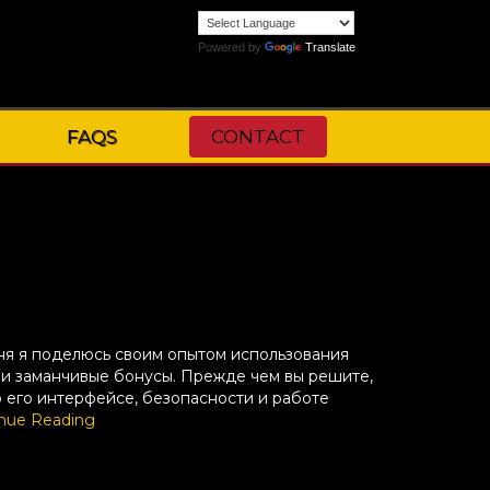
Powered by
Translate
FAQS
CONTACT
дня я поделюсь своим опытом использования
 и заманчивые бонусы. Прежде чем вы решите,
 о его интерфейсе, безопасности и работе
nue Reading