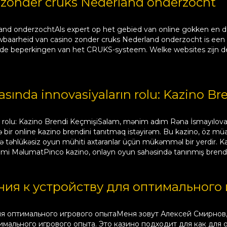
 zonder cruks Nederland onderzocht
nd onderzochtAls expert op het gebied van online gokken en de 
baarheid van casino zonder cruks Nederland onderzocht is een c
 de beperkingen van het CRUKS-systeem. Welke websites zijn de 
asında innovasiyaların rolu: Kazino Br
rın rolu: Kazino Brendi KeçmişiSalam, mənim adım Rəna İsmayılo
 bir online kazino brendini tanıtmaq istəyirəm. Bu kazino, öz müasi
r və təhlükəsiz oyun mühiti axtaranlar üçün mükəmməl bir yerdir. K
əlumatPinco kazino, onlayn oyun sahəsində tanınmış brendlərdə
ания к устройству для оптимального
ля оптимального игрового опытаМеня зовут Алексей Смирнов, 
мального игрового опыта. Это казино подходит для как для оп