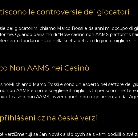
scono le controversie dei giocatori
 dei giocatoriMi chiamo Marco Rossi e da anni mi occupo di gioch
ttaforme. Quando parliamo di "How casino non AAMS platforms han
elemento fondamentale nella scelta del sito di gioco migliore. In q
oco Non AAMS nei Casinò
nòMi chiamo Marco Rossi e sono un esperto nel settore del gioco 
asinò non AAMS e come scegliere il miglior sito per scommettere in
tiva. I casinò non AAMS, ovvero quelli non regolamentati dall'Age
ihlášení cz na české verzi
 verziJmenuji se Jan Novák a rád bych se s vámi podělil o své 