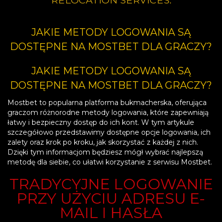
RELOCATION SERVICES.
JAKIE METODY LOGOWANIA SĄ
DOSTĘPNE NA MOSTBET DLA GRACZY?
JAKIE METODY LOGOWANIA SĄ
DOSTĘPNE NA MOSTBET DLA GRACZY?
Mostbet to popularna platforma bukmacherska, oferująca
graczom różnorodne metody logowania, które zapewniają
łatwy i bezpieczny dostęp do ich kont. W tym artykule
szczegółowo przedstawimy dostępne opcje logowania, ich
zalety oraz krok po kroku, jak skorzystać z każdej z nich.
Dzięki tym informacjom będziesz mógł wybrać najlepszą
metodę dla siebie, co ułatwi korzystanie z serwisu Mostbet.
TRADYCYJNE LOGOWANIE
PRZY UŻYCIU ADRESU E-
MAIL I HASŁA