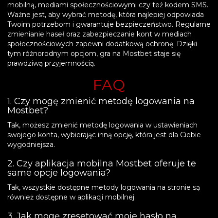
mobilną, mediami społecznościowymi czy też kodem SMS.
Ważne jest, aby wybrać metodę, która najlepiej odpowiada
Twoim potrzebom i gwarantuje bezpieczeństwo. Regularne
zmienianie haseł oraz zabezpieczanie kont w mediach
społecznościowych zapewni dodatkową ochronę. Dzięki
tym różnorodnym opcjom, gra na Mostbet staje się
prawdziwą przyjemnością.
FAQ
1. Czy mogę zmienić metodę logowania na
Mostbet?
Tak, możesz zmienić metodę logowania w ustawieniach
swojego konta, wybierając inną opcję, która jest dla Ciebie
wygodniejsza.
2. Czy aplikacja mobilna Mostbet oferuje te
same opcje logowania?
Tak, wszystkie dostępne metody logowania na stronie są
również dostępne w aplikacji mobilnej.
3. Jak mogę zresetować moje hasło na