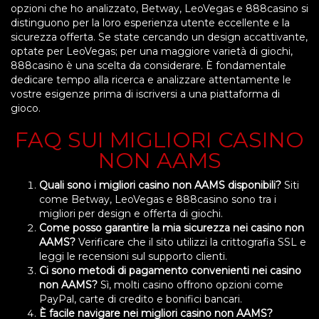
opzioni che ho analizzato, Betway, LeoVegas e 888casino si
distinguono per la loro esperienza utente eccellente e la
sicurezza offerta. Se state cercando un design accattivante,
optate per LeoVegas; per una maggiore varietà di giochi,
888casino è una scelta da considerare. È fondamentale
dedicare tempo alla ricerca e analizzare attentamente le
vostre esigenze prima di iscriversi a una piattaforma di
gioco.
FAQ SUI MIGLIORI CASINO
NON AAMS
Quali sono i migliori casino non AAMS disponibili?
Siti
come Betway, LeoVegas e 888casino sono tra i
migliori per design e offerta di giochi.
Come posso garantire la mia sicurezza nei casino non
AAMS?
Verificare che il sito utilizzi la crittografia SSL e
leggi le recensioni sul supporto clienti.
Ci sono metodi di pagamento convenienti nei casino
non AAMS?
Sì, molti casino offrono opzioni come
PayPal, carte di credito e bonifici bancari.
È facile navigare nei migliori casino non AAMS?