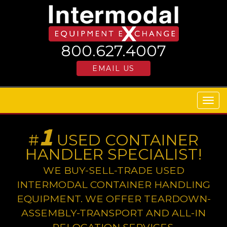
800.627.4007
EMAIL US
Togg
navig
1
#
USED CONTAINER
HANDLER SPECIALIST!
WE BUY-SELL-TRADE USED
INTERMODAL CONTAINER HANDLING
EQUIPMENT. WE OFFER TEARDOWN-
ASSEMBLY-TRANSPORT AND ALL-IN