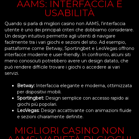
AAMS: INTERFACCIA E
USABILITÀ
Quando si parla di migliori casino non AAMS, l’interfaccia
utente è uno dei principali criteri che dobbiamo considerare.
Un design intuitivo permette agli utenti di navigare
facilmente tra i vari giochi e sezioni del sito. Ad esempio,
piattaforme come Betway, Sportingbet e LeoVegas offrono
interfacce moderne e user-friendly. In confronto, alcuni siti
meno conosciuti potrebbero avere un design datato, che
può rendere difficile trovare i giochi o accedere ai vari
servizi.
Betway:
Interfaccia elegante e moderna, ottimizzata
per dispositivi mobili.
Sportingbet:
Design semplice con accesso rapido ai
giochi più popolari.
LeoVegas:
Design accattivante con animazioni fluide
e sezioni chiaramente definite.
MIGLIORI CASINO NON