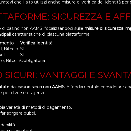
tevi che il sito utilizzi anche misure di verifica dell’identità per
TAFORME: SICUREZZA E AFF
 di casinò non AAMS, focalizzandoci sulle
misure di sicurezza i
cipali caratteristiche di ciascuna piattaforma:
amento
Verifica Identità
d, Bitcoin
Sì
ill
Sì
ro, Bitcoin
Obbligatoria
 SICURI: VANTAGGI E SVANT
tate dai casino sicuri non AAMS
, è fondamentale considerare anc
e per diverse esigenze:
ampia varietà di metodi di pagamento.
far sorgere dubbi.
dabilità.
er i nuovi utenti.