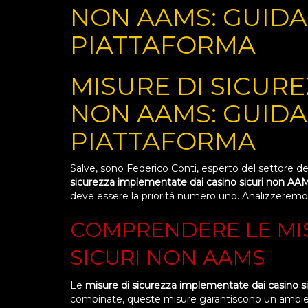
NON AAMS: GUIDA
PIATTAFORMA
MISURE DI SICUR
NON AAMS: GUIDA
PIATTAFORMA
Salve, sono Federico Conti, esperto del settore de
sicurezza implementate dai casino sicuri non AA
deve essere la priorità numero uno. Analizzeremo qu
COMPRENDERE LE MIS
SICURI NON AAMS
Le
misure di sicurezza implementate dai casino 
combinate, queste misure garantiscono un ambiente 