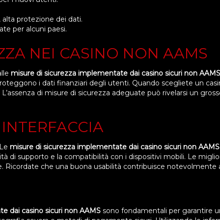
 alta protezione dei dati.
te per alcuni paesi.
ZZA NEI CASINO NON AAMS
alle
misure di sicurezza implementate dai casino sicuri non AAM
oteggono i dati finanziari degli utenti. Quando scegliete un casi
. L’assenza di misure di sicurezza adeguate può rivelarsi un gross
E INTERFACCIA
. Le
misure di sicurezza implementate dai casino sicuri non AAMS
ilità di supporto e la compatibilità con i dispositivi mobili. Le mig
anze. Ricordate che una buona usabilità contribuisce notevolmente 
te dai casino sicuri non AAMS
sono fondamentali per garantire un