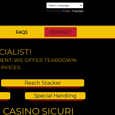
Powered by
Translate
FAQS
CONTACT
IALIST!
MENT. WE OFFER TEARDOWN-
RVICES.
Reach Stacker
Special Handling
 CASINO SICURI