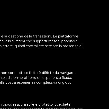
S
è la gestione delle transazioni. Le piattaforme
nò, assicuratevi che supporti metodi popolari e
o errore, quindi controllate sempre la presenza di
non sono utili se il sito è difficile da navigare.
liori piattaforme offrono un’esperienza fluida,
alla vostra esperienza complessiva di gioco.
 gioco responsabile e protetto. Scegliete